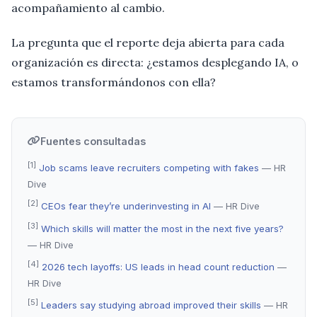
acompañamiento al cambio.
La pregunta que el reporte deja abierta para cada
organización es directa: ¿estamos desplegando IA, o
estamos transformándonos con ella?
Fuentes consultadas
[1]
Job scams leave recruiters competing with fakes
— HR
Dive
[2]
CEOs fear they’re underinvesting in AI
— HR Dive
[3]
Which skills will matter the most in the next five years?
— HR Dive
[4]
2026 tech layoffs: US leads in head count reduction
—
HR Dive
[5]
Leaders say studying abroad improved their skills
— HR