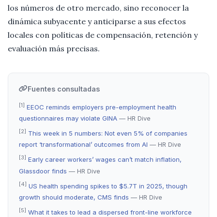
los números de otro mercado, sino reconocer la
dinámica subyacente y anticiparse a sus efectos
locales con políticas de compensación, retención y
evaluación más precisas.
Fuentes consultadas
[1]
EEOC reminds employers pre-employment health
questionnaires may violate GINA
— HR Dive
[2]
This week in 5 numbers: Not even 5% of companies
report ‘transformational’ outcomes from AI
— HR Dive
[3]
Early career workers’ wages can’t match inflation,
Glassdoor finds
— HR Dive
[4]
US health spending spikes to $5.7T in 2025, though
growth should moderate, CMS finds
— HR Dive
[5]
What it takes to lead a dispersed front-line workforce