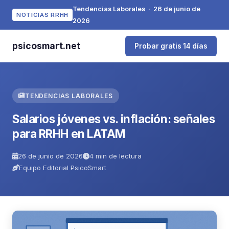
Tendencias Laborales · 26 de junio de
NOTICIAS RRHH
2026
psicosmart.net
Probar gratis 14 días
TENDENCIAS LABORALES
Salarios jóvenes vs. inflación: señales
para RRHH en LATAM
26 de junio de 2026
4 min de lectura
Equipo Editorial PsicoSmart