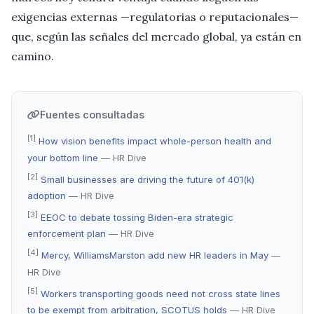
exigencias externas —regulatorias o reputacionales—
que, según las señales del mercado global, ya están en
camino.
Fuentes consultadas
[1]
How vision benefits impact whole-person health and
your bottom line
— HR Dive
[2]
Small businesses are driving the future of 401(k)
adoption
— HR Dive
[3]
EEOC to debate tossing Biden-era strategic
enforcement plan
— HR Dive
[4]
Mercy, WilliamsMarston add new HR leaders in May
—
HR Dive
[5]
Workers transporting goods need not cross state lines
to be exempt from arbitration, SCOTUS holds
— HR Dive