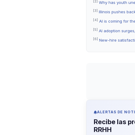
[2]
Why has youth unem
[3]
Illinois pushes ba
[4]
AI is coming for th
[5]
AI adoption surges,
[6]
New-hire satisfact
ALERTAS DE NOT
Recibe las p
RRHH