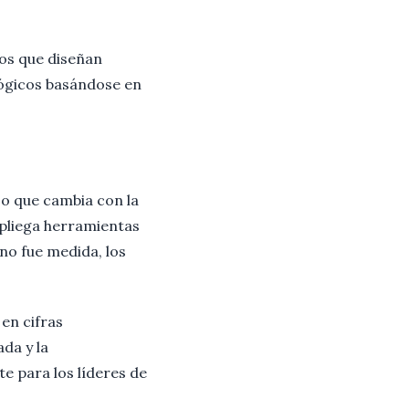
nos que diseñan
lógicos basándose en
Lo que cambia con la
spliega herramientas
 no fue medida, los
en cifras
da y la
e para los líderes de