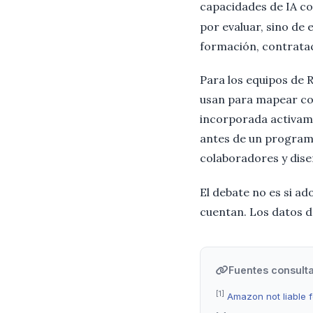
capacidades de IA c
por evaluar, sino de 
formación, contratac
Para los equipos de 
usan para mapear com
incorporada activame
antes de un program
colaboradores y dise
El debate no es si ad
cuentan. Los datos d
Fuentes consult
[1]
Amazon not liable f