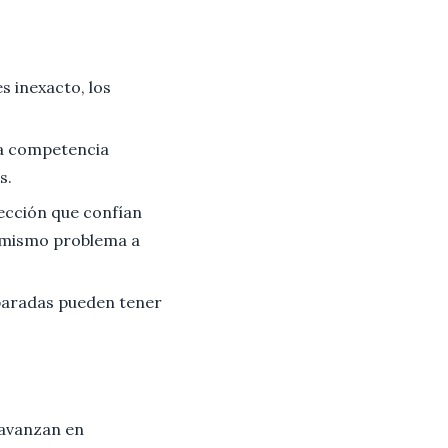
es inexacto, los
ya competencia
s.
lección que confían
l mismo problema a
paradas pueden tener
 avanzan en