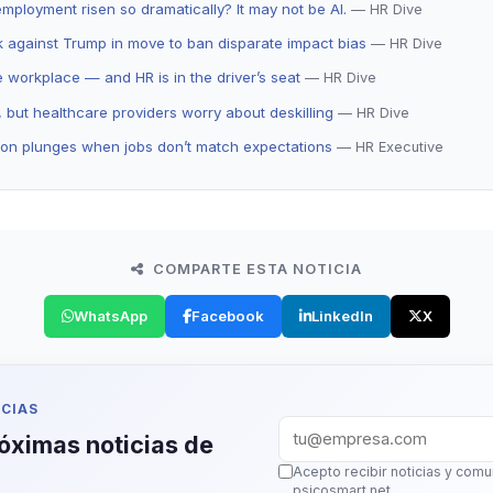
ployment risen so dramatically? It may not be AI.
— HR Dive
ck against Trump in move to ban disparate impact bias
— HR Dive
e workplace — and HR is in the driver’s seat
— HR Dive
 but healthcare providers worry about deskilling
— HR Dive
ion plunges when jobs don’t match expectations
— HR Executive
COMPARTE ESTA NOTICIA
WhatsApp
Facebook
LinkedIn
X
ICIAS
Correo corporativo
róximas noticias de
Acepto recibir noticias y com
psicosmart.net.