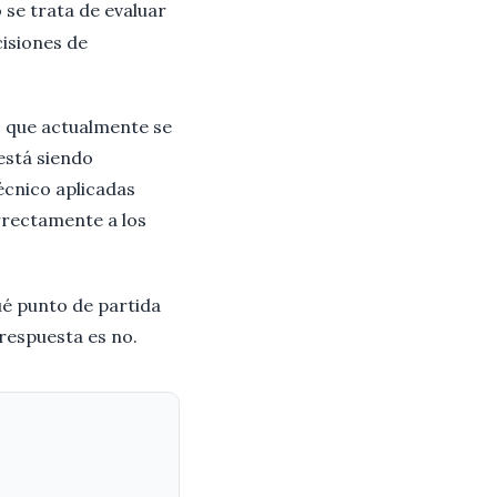
o se trata de evaluar
cisiones de
o que actualmente se
está siendo
écnico aplicadas
rectamente a los
ué punto de partida
 respuesta es no.