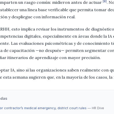
[8]
omparten un rasgo común: midieron antes de actuar
. N
establecer una línea base verificable que permita tomar de
ión y despliegue con información real.
RRHH, esto implica revisar los instrumentos de diagnóstic
petencias digitales, especialmente en áreas donde la IA 
nte. Las evaluaciones psicométricas y de conocimiento t
a de capacitación —no después— permiten segmentar cor
ñar itinerarios de aprendizaje con mayor precisión.
optar IA, sino si las organizaciones saben realmente con q
e esta semana sugieren que, en la mayoría de los casos, la
adas
or contractor’s medical emergency, district court rules
— HR Dive