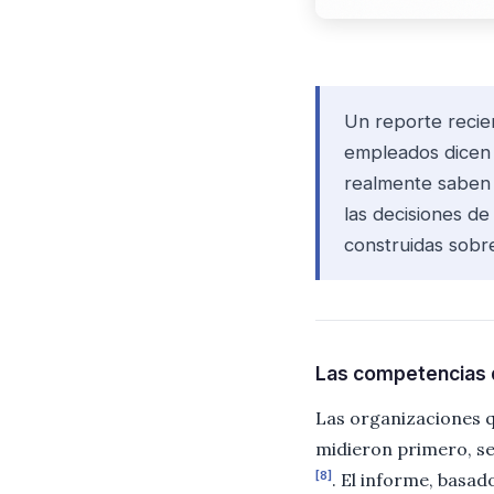
Un reporte recie
empleados dicen s
realmente saben 
las decisiones d
construidas sobr
Las competencias d
Las organizaciones q
midieron primero, s
[8]
. El informe, basad