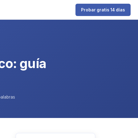
Probar gratis 14 días
co: guía
palabras