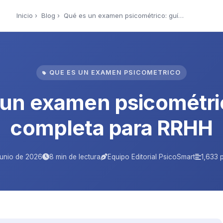
Inicio
›
Blog
› Qué es un examen psicométrico: guía comple…
QUE ES UN EXAMEN PSICOMETRICO
un examen psicométri
completa para RRHH
junio de 2026
8 min de lectura
Equipo Editorial PsicoSmart
1,633 