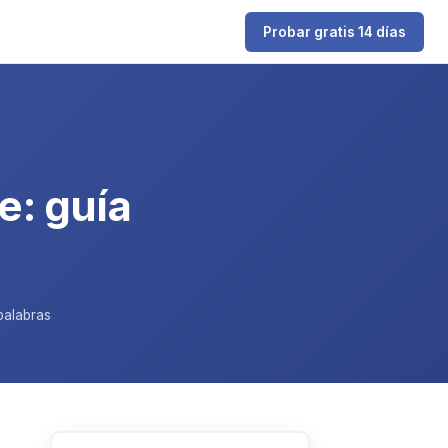
Probar gratis 14 días
: guía
palabras