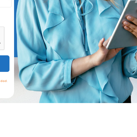
cidad
.