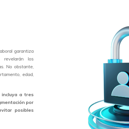
aboral garantiza
o revelarán los
as. No obstante,
artamento, edad,
incluya a tres
gmentación por
evitar posibles