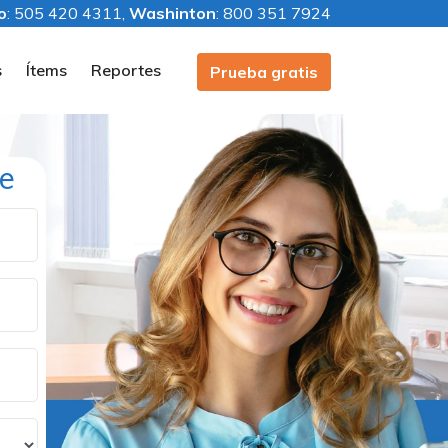
o
: 505 420 4311,
Washinton
: 800 351 7924
s
Ítems
Reportes
Prueba gratis
e