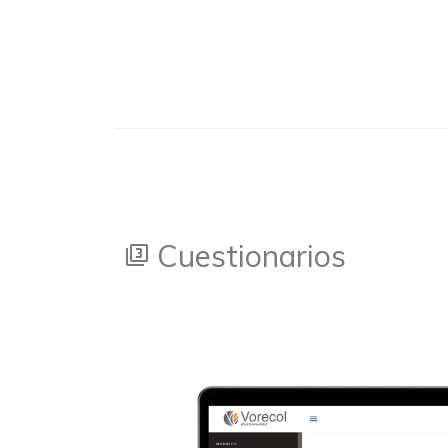
Cuestionarios
filter_3