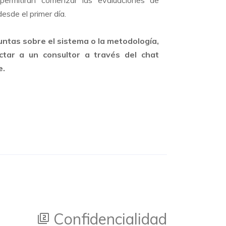
 permitirán comenzar las evaluaciones de
desde el primer día.
untas sobre el sistema o la metodología,
tar a un consultor a través del chat
e.
Confidencialidad
filter_2