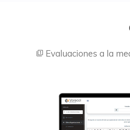
Evaluaciones a la med
filter_1