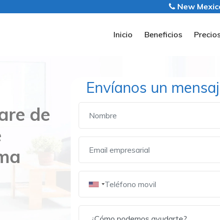
New Mexic
Inicio
Beneficios
Precio
Envíanos un mensaj
are de
e
ima
s y